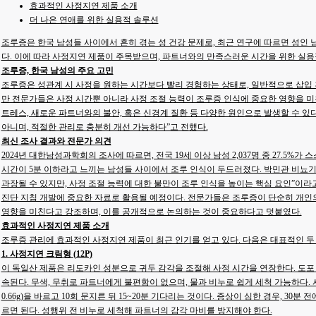
효과적인 사정지연 제품 소개
더 나은 연애를 위한 실용적 솔루션
조루증은 한국 남성들 사이에서 흔히 겪는 성 건강 문제로, 최근 연구에 따르면 성인 남
다. 이에 따라 사정지연 제품이 주목받으며, 파트너와의 만족스러운 시간을 위한 실
조루증, 한국 남성의 주요 고민
조루증은 성관계 시 사정을 원하는 시간보다 빨리 경험하는 상태로, 일반적으로 삽입 후
만 전문가들은 사정 시간뿐 아니라 사정 조절 능력이 조루증 인식에 중요한 영향을 미친
트레스, 새로운 파트너와의 불안, 혹은 신경계 질환 등 다양한 원인으로 발생할 수 
아니며, 적절한 관리로 충분히 개선 가능하다”고 전했다.
최신 조사 결과와 전문가 의견
2024년 대한남성과학회의 조사에 따르면, 전국 19세 이상 남성 2,037명 중 27.5%
시간이 5분 이하라고 느끼는 남성들 사이에서 조루 인식이 두드러졌다. 박민관 비뇨
과장될 수 있지만, 사정 조절 능력에 대한 불만이 조루 인식을 높이는 핵심 요인”이라
진단 지침 개발에 중요한 자료로 활용될 예정이다. 전문가들은 조루증이 단순히 개인
영향을 미친다고 강조하며, 이를 공개적으로 논의하는 것이 중요하다고 덧붙였다.
효과적인 사정지연 제품 소개
조루증 관리에 효과적인 사정지연 제품이 최근 인기를 얻고 있다. 다음은 대표적인 두
1. 사정지연 크림형 (12P)
이 독일산 제품은 리도카인 성분으로 귀두 감각을 조절해 사정 시간을 연장한다. 도포 후 
속된다. 무색, 무취로 파트너에게 불편함이 없으며, 물과 비누로 쉽게 세척 가능하다. 사용
0.66g)을 바르고 10회 문지른 뒤 15~20분 기다리는 것이다. 증상이 심한 경우, 30분
르면 된다. 성행위 전 비누로 세척해 파트너의 감각 마비를 방지해야 한다.