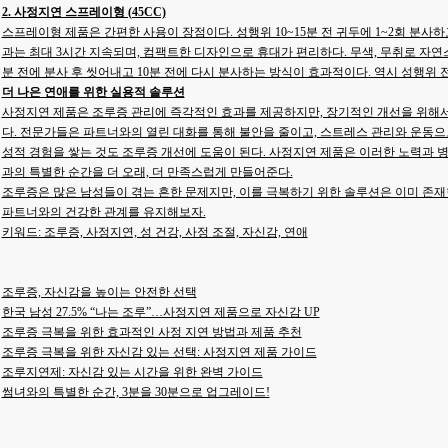
2. 사정지연 스프레이형 (45CC)
스프레이형 제품은 간편한 사용이 장점이다. 성행위 10~15분 전 귀두에 1~2회 분사하고 
과는 최대 3시간 지속되며, 컴팩트한 디자인으로 휴대가 편리하다. 무색, 무취로 자연스
분 전에 분사 후 씻어내고 10분 전에 다시 분사하는 방식이 효과적이다. 역시 성행위 
더 나은 연애를 위한 실용적 솔루션
사정지연 제품은 조루증 관리에 즉각적인 효과를 제공하지만, 장기적인 개선을 위해
다. 전문가들은 파트너와의 열린 대화를 통해 불안을 줄이고, 스트레스 관리와 운동으
성적 경험을 쌓는 것도 조루증 개선에 도움이 된다. 사정지연 제품은 이러한 노력과 병
과의 특별한 순간을 더 오래, 더 만족스럽게 만들어준다.
조루증은 많은 남성들이 겪는 흔한 문제지만, 이를 극복하기 위한 솔루션은 이미 존재
파트너와의 건강한 관계를 유지해보자.
키워드: 조루증, 사정지연, 성 건강, 사정 조절, 자신감, 연애
조루증, 자신감을 높이는 안전한 선택
한국 남성 27.5% “나는 조루”…사정지연 제품으로 자신감 UP
조루증 극복을 위한 효과적인 사정 지연 방법과 제품 추천
조루증 극복을 위한 자신감 있는 선택: 사정지연 제품 가이드
조루지연제: 자신감 있는 시간을 위한 완벽 가이드
썸녀와의 특별한 순간, 3분을 30분으로 업그레이드!