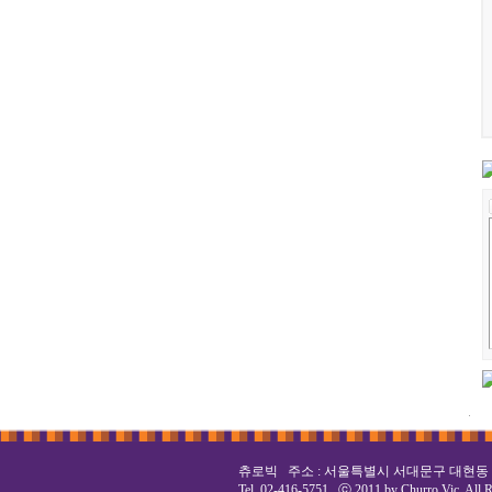
24
시
츄로빅 주소 : 서울특별시 서대문구 대현동 5
간
Tel. 02-416-5751 ⓒ 2011 by Churro Vic. All R