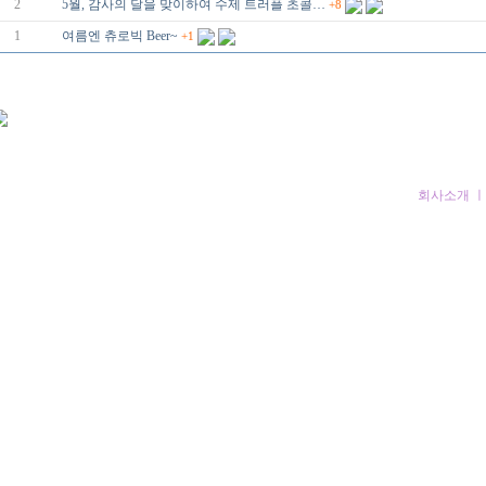
2
5월, 감사의 달을 맞이하여 수제 트러플 초콜…
+8
1
여름엔 츄로빅 Beer~
+1
4-6
회사소개
ight Reserved
책임자: 강민규
info@churrovic.com