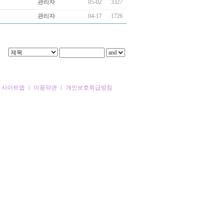
관리자
05-02
3327
관리자
04-17
1726
ㅣ
사이트맵
ㅣ
이용약관
ㅣ
개인보호취급방침