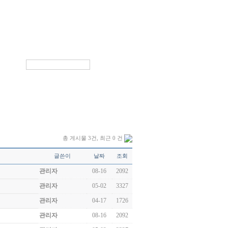
HOME
ㅣ
로그인
ㅣ
회원가입
ㅣ
사이트맵
총 게시물 3건, 최근 0 건
글쓴이
날짜
조회
관리자
08-16
2092
관리자
05-02
3327
관리자
04-17
1726
관리자
08-16
2092